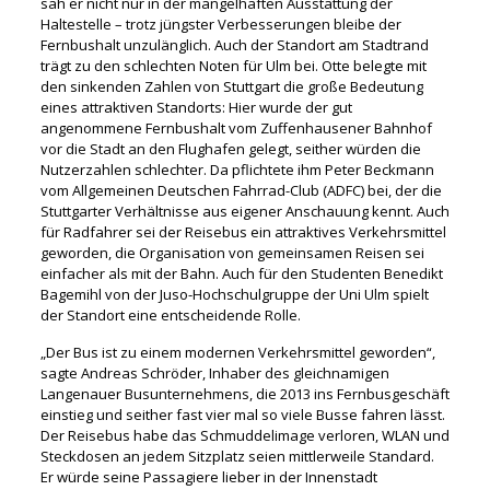
sah er nicht nur in der mangelhaften Ausstattung der
Haltestelle – trotz jüngster Verbesserungen bleibe der
Fernbushalt unzulänglich. Auch der Standort am Stadtrand
trägt zu den schlechten Noten für Ulm bei. Otte belegte mit
den sinkenden Zahlen von Stuttgart die große Bedeutung
eines attraktiven Standorts: Hier wurde der gut
angenommene Fernbushalt vom Zuffenhausener Bahnhof
vor die Stadt an den Flughafen gelegt, seither würden die
Nutzerzahlen schlechter. Da pflichtete ihm Peter Beckmann
vom Allgemeinen Deutschen Fahrrad-Club (ADFC) bei, der die
Stuttgarter Verhältnisse aus eigener Anschauung kennt. Auch
für Radfahrer sei der Reisebus ein attraktives Verkehrsmittel
geworden, die Organisation von gemeinsamen Reisen sei
einfacher als mit der Bahn. Auch für den Studenten Benedikt
Bagemihl von der Juso-Hochschulgruppe der Uni Ulm spielt
der Standort eine entscheidende Rolle.
„Der Bus ist zu einem modernen Verkehrsmittel geworden“,
sagte Andreas Schröder, Inhaber des gleichnamigen
Langenauer Busunternehmens, die 2013 ins Fernbusgeschäft
einstieg und seither fast vier mal so viele Busse fahren lässt.
Der Reisebus habe das Schmuddelimage verloren, WLAN und
Steckdosen an jedem Sitzplatz seien mittlerweile Standard.
Er würde seine Passagiere lieber in der Innenstadt