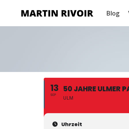
Blog
13
50 JAHRE ULMER P
SEP
ULM
Uhrzeit