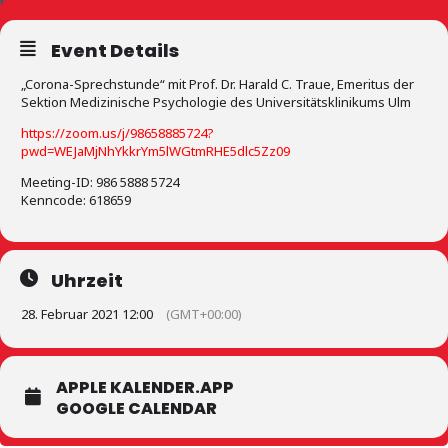
Event Details
„Corona-Sprechstunde“ mit Prof. Dr. Harald C. Traue, Emeritus der
Sektion Medizinische Psychologie des Universitätsklinikums Ulm
https://zoom.us/j/98658885724?
pwd=WEJaMjNhYkkrYm5lWGtmRHE5dlc5Zz09
Meeting-ID: 986 5888 5724
Kenncode: 618659
Uhrzeit
28. Februar 2021 12:00
(GMT+00:00)
APPLE KALENDER.APP
GOOGLE CALENDAR