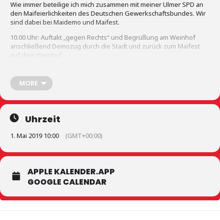
Wie immer beteilige ich mich zusammen mit meiner Ulmer SPD an
den Maifeierlichkeiten des Deutschen Gewerkschaftsbundes. Wir
sind dabei bei Maidemo und Maifest.
10.00 Uhr: Auftakt „gegen Rechts“ und Begrüßung am Weinhof
anschließend Demozug durch die Stadt und zurück zum Maifest
auf dem Weinhof
Grußworte:
Oberbürgermeister Gunter Czisch
MORE
Cengiz Doğan, Demokrat. Vereine von Migrant/innen Ulm/NU
11.15 Uhr Mairede: Martin Gross Landesbezirksleiter ver.di
Ihr findet am SPD-Infostand die Kandidatinnen und Kandidaten für
Uhrzeit
die Kommunalwahl und unseren Europakandidaten Matthias
Lamprecht. Kommt vorbei!
1. Mai 2019 10:00
(GMT+00:00)
APPLE KALENDER.APP
GOOGLE CALENDAR