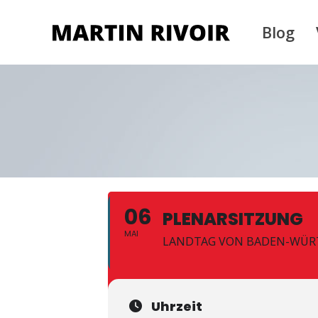
Blog
06
PLENARSITZUNG
MAI
LANDTAG VON BADEN-WÜ
Uhrzeit