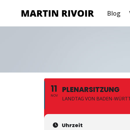
Blog
11
PLENARSITZUNG
NOV
LANDTAG VON BADEN-WÜRT
Uhrzeit