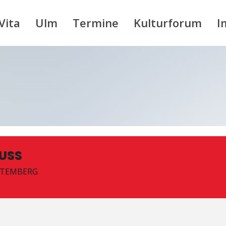
Vita
Ulm
Termine
Kulturforum
I
USS
TTEMBERG