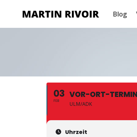
Blog
03
VOR-ORT-TERMI
FEB
ULM/ADK
Uhrzeit