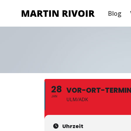
Blog
28
VOR-ORT-TERMI
JAN
ULM/ADK
Uhrzeit