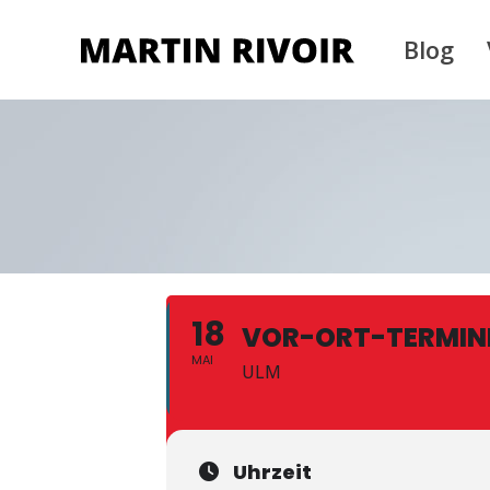
Blog
18
VOR-ORT-TERMIN
MAI
ULM
Uhrzeit